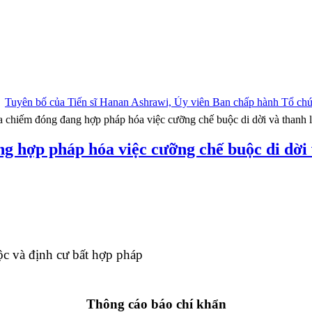
|
Tuyên bố của Tiến sĩ Hanan Ashrawi, Ủy viên Ban chấp hành Tổ chức
a chiếm đóng đang hợp pháp hóa việc cưỡng chế buộc di dời và thanh l
g hợp pháp hóa việc cưỡng chế buộc di dời 
c và định cư bất hợp pháp
Thông cáo báo chí khẩn