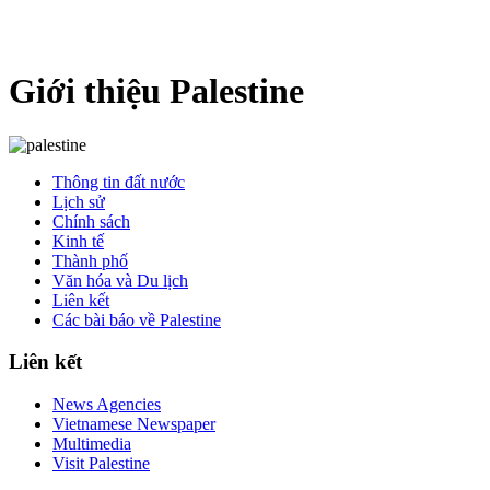
Giới thiệu Palestine
Thông tin đất nước
Lịch sử
Chính sách
Kinh tế
Thành phố
Văn hóa và Du lịch
Liên kết
Các bài báo về Palestine
Liên kết
News Agencies
Vietnamese Newspaper
Multimedia
Visit Palestine