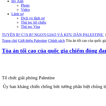
Bộ Ảnh
Photo
Video
Lãnh sự
Dịch vụ lãnh sự
Thủ tục hộ chiếu
Thủ tục Visa
TUYÊN B? C?A B? NGO?I GIAO VÀ KI?U DÂN PALESTINE
Trang chủ
Giới thiệu Palestine
Chính sách
Tòa án tối cao của quốc gi
Tòa án tối cao của quốc gia chiếm đóng đan
Tổ chức giải phóng Palestine
Ủy ban kháng chiến chống bức tường phân biệt chủng tộ