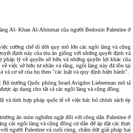
i làng Al- Khan Al-Ahmmar của người Bedouin Palestine ở
 việc cưỡng chế di dời quy mô lớn các ngôi làng và cộng
Quyết định này của tòa án giống với những quyết định và
trợ pháp lý về quyền sở hữu và những quyền lợi khác của
ế về việc sở hữu tư nhân và rằng, ngôi làng này đã tồn tại
à và cơ sở của họ theo "các luật và quy định hiện hành".
c Bộ trưởng Quốc phòng Israel Avigdor Lieberman mô tả
 được áp dụng cho tất cả các ngôi làng và cộng đồng.
 lệ và tính hợp pháp quốc tế về việc bác bỏ chính sách ép
trường ăn mòn nghiêm ngặt đối với công dân Palestine ở
lặng các ngôi làng và cộng đồng cư dân để áp đặt các thực
 với người Palestine và cuối cùng, chấm dứt giải pháp hai