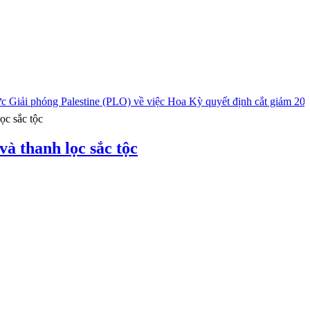
 Giải phóng Palestine (PLO) về việc Hoa Kỳ quyết định cắt giảm 20 
ọc sắc tộc
và thanh lọc sắc tộc