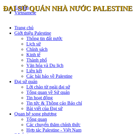
ĐẠI SỨ QUÁN NHÀ NƯỚC PALESTINE 
English
Vietnamese
Trang chủ
Giới thiệu Palestine
Thông tin đất nước
Lịch sử
Chính sách
Kinh tế
Thành phố
Văn hóa và Du lịch
Liên kết
Các bài báo về Palestine
Đại sứ quán
Lời chào từ ngài đại sứ
Tổng quan về Sứ quán
Tin hoạt động
Tin tức & Thông cáo Báo chí
Bài viết của Đại sứ
Quan hệ song phương
Tổng quan
Các chuyến thăm chính thức
Hợp tác Palestine - Việt Nam