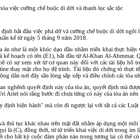
óa việc cưỡng chế buộc di dời và thanh lọc sắc tộc
ết định bắt đầu việc phá dỡ và cưỡng chế buộc di dời ngô
tuần kể từ ngày 5 tháng 9 năm 2018.
tòa án như là một khúc dạo đầu nhằm triển khai thực hiện
 là kế hoạch có tên (E1), bắt đầu từ Al-Khan Al-Ahmmar. 
hề có sự xem xét từ cơ quan này đối với các tài liệu hỗ 
stine thay mặt cho họ đệ trình. Tài liệu đó chứng tỏ thực t
ông dân nơi đây sẵn lòng sắp xếp và điều chỉnh các tòa nh
an nghênh quyết định này của tòa án, quyết định mà đượ
ri Ariel nói rằng bước đi chưa từng có này của tòa án nên
uy định hiện hành" mà còn đi ngược lại với tất cả các Luật
và thủ tục khác nhau trên mặt đất nhằm áp dụng một môi 
i là (C), đồng thời, từ từ triển khai việc di dời trong im 
ết cho bất kỳ cuộc đàm phán nào trong tương lai có thể có