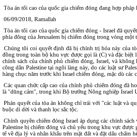
Tòa án tối cao của quốc gia chiếm đóng đang hợp pháp h
06/09/2018, Ramallah
Tòa án tối cao của quốc gia chiếm đóng - Israel đã quy
phía đông của Jerusalem bị chiếm đóng trong vòng một 
Chúng tôi coi quyết định đã bị chính trị hóa này của 
đồng trong toàn bộ khu vực được gọi là (C) và đặc biệt
chính sách của chính phủ chiếm đóng, Israel, và không 
công dân Palestine tại ngôi làng này, do các luật sư Pale
hàng chục năm trước khi Israel chiếm đóng, mặc dù các c
Các quan chức cấp cao của chính phủ chiếm đóng đã ho
là "dũng cảm", trong khi Bộ trưởng Nông nghiệp Israel U
Phán quyết của tòa án không chỉ trái với "các luật và q
buộc di dời và thanh lọc sắc tộc.
Chính quyền chiếm đóng Israel áp dụng các chính sách 
Palestine bị chiếm đóng và chủ yếu trong khu vực được gọ
tế về địa lý và nhân khẩu trên mặt đất và đặt dấu chấm h